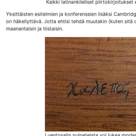
Kaikki latinankileliset piirtokirjoitukset 
Yksittäisten esitelmien ja konferenssien lisäksi Cambrid
on häkellyttävä. Jotta ehtisi tehdä muutakin (kuten sitä
maanantaisin ja tiistaisin.
Luentosalin pulpeteista voi lukea modern