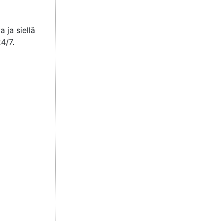
 ja siellä
4/7.