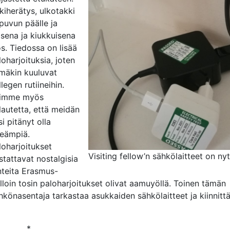
kiherätys, ulkotakki
puvun päälle ja
isena ja kiukkuisena
os. Tiedossa on lisää
loharjoituksia, joten
mäkin kuuluvat
legen rutiineihin.
imme myös
lautetta, että meidän
si pitänyt olla
peämpiä.
loharjoitukset
Visiting fellow’n sähkölaitteet on ny
stattavat nostalgisia
nteita Erasmus-
lloin tosin paloharjoitukset olivat aamuyöllä. Toinen tämän
hkönasentaja tarkastaa asukkaiden sähkölaitteet ja kiinnittä
*