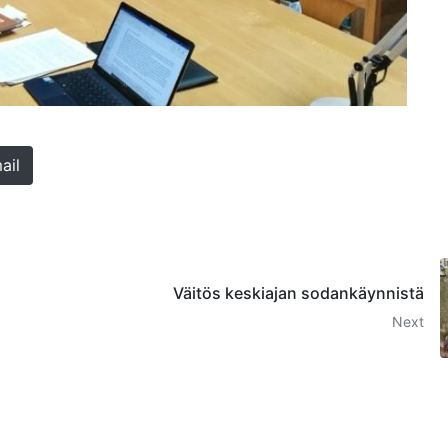
ail
Väitös keskiajan sodankäynnistä
Next