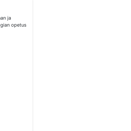
nan ja
logian opetus