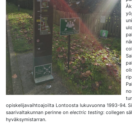
Äk
yö
un
ul
pa
nä
col
Sa
pa
oli
ri
Pa
no
tu
opiskelijavaihtoajoilta Lontoosta lukuvuonna 1993-94. Si
saarivaltakunnan perinne on
electric testing
: collegen sä
hyväksymistarran.