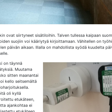
n ovat siirtyneet sisätiloihin. Talven tullessa kaipaan suom
 joiden suojiin voi kääriytyä kirjoittamaan. Vähitellen on työ
len päivän aikaan. Illalla on mahdollista syödä kuudelta päiv
elle.
ki on täynnä
lätyksiä. Muutama
ikko sitten maanantai
koi kello seitsemältä
loharjoituksella.
tä oli kyllä
roitettu etukäteen,
tta ajankohtaa ei
ljastettu etukäteen.