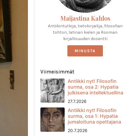
Maijastina Kahlos
Antiikintutkija, tietokirjailija, filosofian
tohtori, latinan kielen ja Rooman
kirjallisuuden dosentti
MINUSTA
Viimeisimmät
Antiikki nyt! Filosofin
surma, osa 2: Hypatia
julkisena intellektuellina
27.7.2026
Antiikki nyt! Filosofin
surma, osa 1: Hypatia
jumaloituna opettajana
20.7.2026