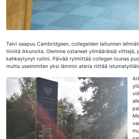
Talvi saapuu Cambridgeen, collegeiden laitumien lehmätki
tiiviitä ikkunoita. Olemme ostaneet ylimääräisiä vilttejä,
kehkeytynyt rutiini. Päivää rytmittää collegen lounas puo
mutta useimmiten yksi lämmin ateria riittää istumatyöläis
Ar
yl
vi
al
pa
Mei
va
mu
pa