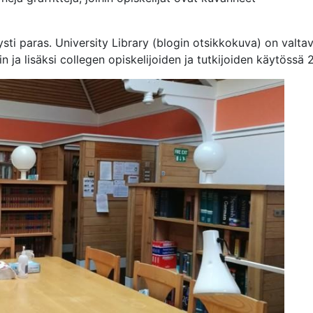
ysti paras. University Library (blogin otsikkokuva) on valtava
 ja lisäksi collegen opiskelijoiden ja tutkijoiden käytössä 2