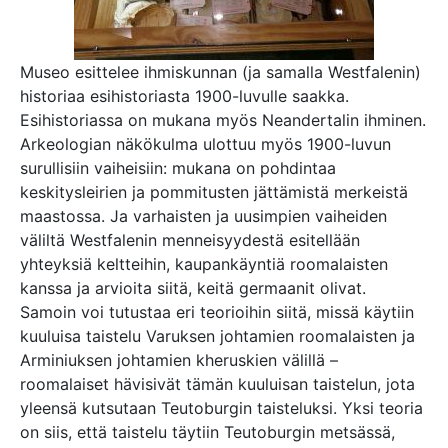
Museo esittelee ihmiskunnan (ja samalla Westfalenin)
historiaa esihistoriasta 1900-luvulle saakka.
Esihistoriassa on mukana myös Neandertalin ihminen.
Arkeologian näkökulma ulottuu myös 1900-luvun
surullisiin vaiheisiin: mukana on pohdintaa
keskitysleirien ja pommitusten jättämistä merkeistä
maastossa. Ja varhaisten ja uusimpien vaiheiden
väliltä Westfalenin menneisyydestä esitellään
yhteyksiä keltteihin, kaupankäyntiä roomalaisten
kanssa ja arvioita siitä, keitä germaanit olivat.
Samoin voi tutustaa eri teorioihin siitä, missä käytiin
kuuluisa taistelu Varuksen johtamien roomalaisten ja
Arminiuksen johtamien kheruskien välillä –
roomalaiset hävisivät tämän kuuluisan taistelun, jota
yleensä kutsutaan Teutoburgin taisteluksi. Yksi teoria
on siis, että taistelu täytiin Teutoburgin metsässä,