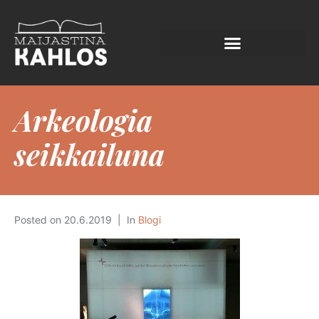
Arkeologia
seikkailuna
Posted on
20.6.2019
In
Blogi