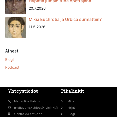
Hypatia jumaloituna opettajana
20.7.2026
Miksi Euchrotia ja Urbica surmattiin?
11.5.2026
Aiheet
Blogi
Podcast
Yhteystiedot
Pikalinkit
Maijastina Kahlos
Minä
maijastina.kahlos@helsinki.fi
Kirjat
Centro de estudos
Blogi