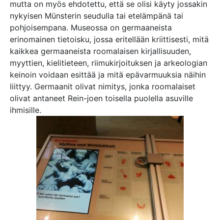
mutta on myös ehdotettu, että se olisi käyty jossakin
nykyisen Münsterin seudulla tai etelämpänä tai
pohjoisempana. Museossa on germaaneista
erinomainen tietoisku, jossa eritellään kriittisesti, mitä
kaikkea germaaneista roomalaisen kirjallisuuden,
myyttien, kielitieteen, riimukirjoituksen ja arkeologian
keinoin voidaan esittää ja mitä epävarmuuksia näihin
liittyy. Germaanit olivat nimitys, jonka roomalaiset
olivat antaneet Rein-joen toisella puolella asuville
ihmisille.