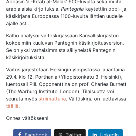
Abbasin ’al-Kitāb al-Malak’ 900-luvulta sekä muita
arabialaisia kirjoituksia.
Pantegnia
käytettiin oppi- ja
käsikirjana Euroopassa 1100-luvulta lähtien uudelle
ajalle asti.
Kaltio analysoi väitöskirjassaan Kansalliskirjaston
kokoelmiin kuuluvan Pantegnin käsikirjoitusversion.
Se on yksi varhaisimmista säilyneistä Pantegnin
käsikirjoituksista.
Väitös järjestetään Helsingin yliopistossa lauantaina
29.4. klo 12, Porthania (Yliopistonkatu 3, Helsinki),
luentosali PIII. Opponenttina on prof. Charles Burnett
(The Warburg Institute, London). Tilaisuutta voi
seurata myös
striimattuna
. Väitöskirja on luettavissa
täällä
.
Onnea väitökseen!
Facebook
Twitter
LinkedIn