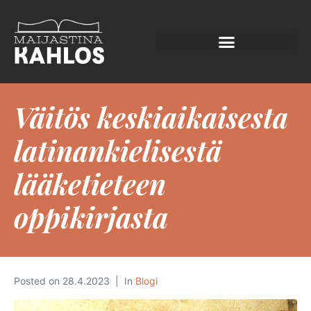
Väitös keskiaikaisesta
latinankielisestä
lääketieteen
oppikirjasta
Posted on
28.4.2023
In
Blogi