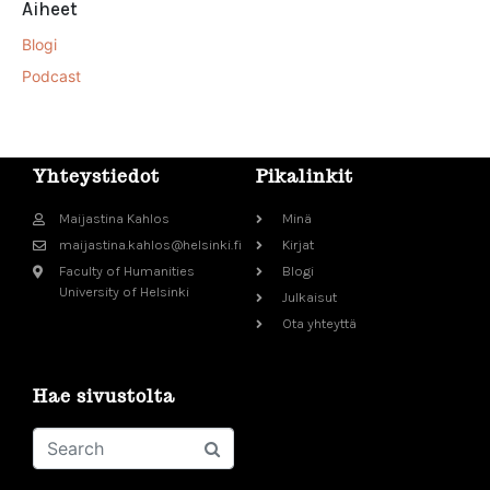
Aiheet
Blogi
Podcast
Yhteystiedot
Pikalinkit
Maijastina Kahlos
Minä
maijastina.kahlos@helsinki.fi
Kirjat
Faculty of Humanities
Blogi
University of Helsinki
Julkaisut
Ota yhteyttä
Hae sivustolta