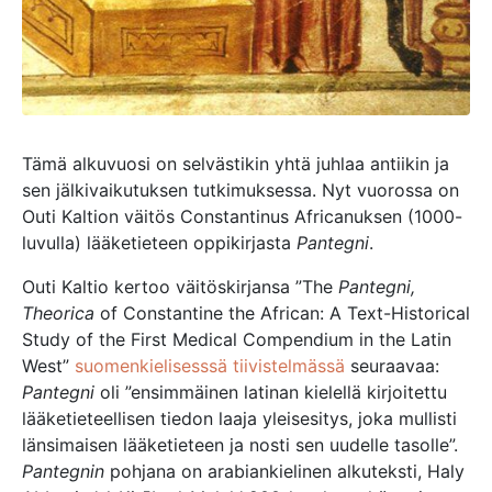
Tämä alkuvuosi on selvästikin yhtä juhlaa antiikin ja
sen jälkivaikutuksen tutkimuksessa. Nyt vuorossa on
Outi Kaltion väitös Constantinus Africanuksen (1000-
luvulla) lääketieteen oppikirjasta
Pantegni
.
Outi Kaltio kertoo väitöskirjansa ”The
Pantegni,
Theorica
of Constantine the African: A Text-Historical
Study of the First Medical Compendium in the Latin
West”
suomenkielisesssä tiivistelmässä
seuraavaa:
Pantegni
oli ”ensimmäinen latinan kielellä kirjoitettu
lääketieteellisen tiedon laaja yleisesitys, joka mullisti
länsimaisen lääketieteen ja nosti sen uudelle tasolle”.
Pantegnin
pohjana on arabiankielinen alkuteksti, Haly