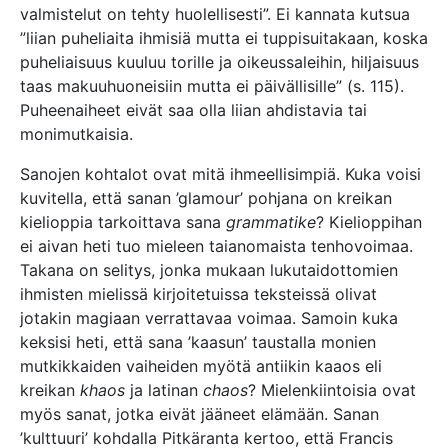
valmistelut on tehty huolellisesti”. Ei kannata kutsua
”liian puheliaita ihmisiä mutta ei tuppisuitakaan, koska
puheliaisuus kuuluu torille ja oikeussaleihin, hiljaisuus
taas makuuhuoneisiin mutta ei päivällisille” (s. 115).
Puheenaiheet eivät saa olla liian ahdistavia tai
monimutkaisia.
Sanojen kohtalot ovat mitä ihmeellisimpiä. Kuka voisi
kuvitella, että sanan ’glamour’ pohjana on kreikan
kielioppia tarkoittava sana
grammatike
? Kielioppihan
ei aivan heti tuo mieleen taianomaista tenhovoimaa.
Takana on selitys, jonka mukaan lukutaidottomien
ihmisten mielissä kirjoitetuissa teksteissä olivat
jotakin magiaan verrattavaa voimaa. Samoin kuka
keksisi heti, että sana ’kaasun’ taustalla monien
mutkikkaiden vaiheiden myötä antiikin kaaos eli
kreikan
khaos
ja latinan
chaos
? Mielenkiintoisia ovat
myös sanat, jotka eivät jääneet elämään. Sanan
’kulttuuri’ kohdalla Pitkäranta kertoo, että Francis