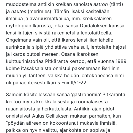
muodostelma antiikin kreikan sanoista
astron
(tähti)
ja
nautes
(merimies). Tämän lisäksi käsitellään
ilmailua ja avaruusmatkailua, mm. kreikkalaisen
mytologian Ikarosta, joka isänsä Daidaloksen kanssa
lensi lintujen siivistä rakennetulla lentolaitteella.
Ongelmana vain oli, että Ikaros lensi liian lähelle
aurinkoa ja siipiä yhdistävä vaha suli, lentolaite hajosi
ja Ikaros putosi mereen. Osana Ikaroksen
kulttuurihistoriaa Pitkäranta kertoo, että vuonna 1989
kolme itäsaksalaista onnistui pakenemaan Berliinin
muurin yli länteen, vaikka heidän lentokoneensa nimi
oli pahaenteisesti Ikarus Fox II/C-22.
Samoin käsitellessään sanaa ’gastronomia’ Pitkäranta
kertoo myös kreikkalaisesta ja roomalaisesta
ruuanlaitosta ja herkuttelusta. Antiikin ajan pidot
onnistuivat Aulus Gelliuksen mukaan parhaiten, kun
”pöydän ääreen on kokoontunut mukavia ihmisiä,
paikka on hyvin valittu, ajankohta on sopiva ja