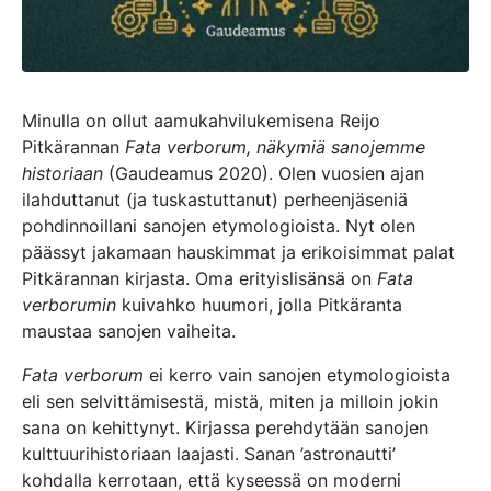
Minulla on ollut aamukahvilukemisena Reijo
Pitkärannan
Fata verborum, näkymiä sanojemme
historiaan
(Gaudeamus 2020). Olen vuosien ajan
ilahduttanut (ja tuskastuttanut) perheenjäseniä
pohdinnoillani sanojen etymologioista. Nyt olen
päässyt jakamaan hauskimmat ja erikoisimmat palat
Pitkärannan kirjasta. Oma erityislisänsä on
Fata
verborumin
kuivahko huumori, jolla Pitkäranta
maustaa sanojen vaiheita.
Fata verborum
ei kerro vain sanojen etymologioista
eli sen selvittämisestä, mistä, miten ja milloin jokin
sana on kehittynyt. Kirjassa perehdytään sanojen
kulttuurihistoriaan laajasti. Sanan ’astronautti’
kohdalla kerrotaan, että kyseessä on moderni