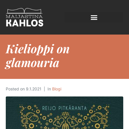
Kielioppi on
glamouria
Posted on
9.1.2021
In
Blogi