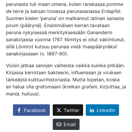
perunasta tuli maan omena, kuten ranskassa
pomme
de terre
ja saksan toisessa perunasanassa
Erdapfel
.
Suomen kielen ’peruna’ on matkannut latinan sanasta
pirum
(päärynä). Ensimmäisen kerran tavataan
peruna nykyisessä merkityksessään Gananderin
sanakirjassa vuonna 1787. Nimitys ei ollut vakiintunut,
sillä Lönnrot kutsuu perunaa vielä ’maapäärynäksi’
sanakirjassaan (v. 1867-80).
Voisin jatkaa sanojen vaiheista vaikka kuinka pitkään.
Kirjassa kerrotaan bakteerin, influenssan ja viruksen
tärkeästä kulttuurihistoriasta. Mutta lopetan, koska
en halua olla grafomaani (kreikan
grafein
, kirjoittaa, ja
mania
, hulluus).
Facebook
Twitter
LinkedIn
Email