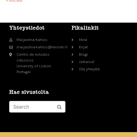
Yhteystiedot
Pikalinkit
Maijastina Kahlos
Minä
maijastina.kahlos@helsinki.fi
Kirjat
Centro de estudos
Blogi
clássicos
Julkaisut
University of Lisbon
Ota yhteyttä
Portugal
Hae sivustolta