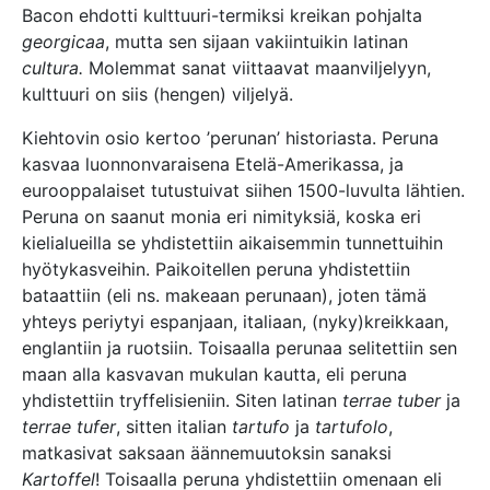
Bacon ehdotti kulttuuri-termiksi kreikan pohjalta
georgicaa
, mutta sen sijaan vakiintuikin latinan
cultura.
Molemmat sanat viittaavat maanviljelyyn,
kulttuuri on siis (hengen) viljelyä.
Kiehtovin osio kertoo ’perunan’ historiasta. Peruna
kasvaa luonnonvaraisena Etelä-Amerikassa, ja
eurooppalaiset tutustuivat siihen 1500-luvulta lähtien.
Peruna on saanut monia eri nimityksiä, koska eri
kielialueilla se yhdistettiin aikaisemmin tunnettuihin
hyötykasveihin. Paikoitellen peruna yhdistettiin
bataattiin (eli ns. makeaan perunaan), joten tämä
yhteys periytyi espanjaan, italiaan, (nyky)kreikkaan,
englantiin ja ruotsiin. Toisaalla perunaa selitettiin sen
maan alla kasvavan mukulan kautta, eli peruna
yhdistettiin tryffelisieniin. Siten latinan
terrae tuber
ja
terrae tufer
, sitten italian
tartufo
ja
tartufolo
,
matkasivat saksaan äännemuutoksin sanaksi
Kartoffel
! Toisaalla peruna yhdistettiin omenaan eli