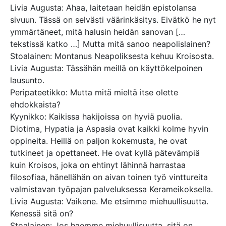
Livia Augusta: Ahaa, laitetaan heidän epistolansa
sivuun. Tässä on selvästi väärinkäsitys. Eivätkö he nyt
ymmärtäneet, mitä halusin heidän sanovan […
tekstissä katko …] Mutta mitä sanoo neapolislainen?
Stoalainen: Montanus Neapoliksesta kehuu Kroisosta.
Livia Augusta: Tässähän meillä on käyttökelpoinen
lausunto.
Peripateetikko: Mutta mitä mieltä itse olette
ehdokkaista?
Kyynikko: Kaikissa hakijoissa on hyviä puolia.
Diotima, Hypatia ja Aspasia ovat kaikki kolme hyvin
oppineita. Heillä on paljon kokemusta, he ovat
tutkineet ja opettaneet. He ovat kyllä pätevämpiä
kuin Kroisos, joka on ehtinyt lähinnä harrastaa
filosofiaa, hänellähän on aivan toinen työ vinttureita
valmistavan työpajan palveluksessa Kerameikoksella.
Livia Augusta: Vaikene. Me etsimme miehuullisuutta.
Kenessä sitä on?
Stoalainen: Jos haemme miehuullisuutta, sitä on