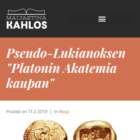
Pseudo-Lukianoksen
"Platonin Akatemia
kaupan"
Posted on
11.2.2019
In
Blogi