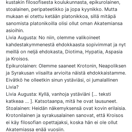
kustakin filosofisesta koulukunnasta, epikurolainen,
stoalainen, peripateetikko ja jopa kyynikko. Mutta
mukaan ei otettu ketään platonikkoa, sillä mitäpä
sanomista platonikoilla olisi ollut oman Akatemiansa
asioihin.
Livia Augusta: No niin, olemme valikoineet
kahdestakymmenestä ehdokkaasta sopivimmat ja nyt
meillä on neljä ehdokasta, Diotima, Hypatia, Aspasia
ja Kroisos.
Epikurolainen: Olemme saaneet Krotonin, Neapoliksen
ja Syrakusan viisailta arvioita näistä ehdokkaistamme.
Eivätkö he olleetkin sinun ystäviäsi, oi jumalallinen
Livia?
Livia Augusta: Kyllä, vanhoja ystäviäni [… teksti
katkeaa … ]. Katsotaanpa, mitä he ovat lausuneet.
Stoalainen: Heidän näkemyksensä ovat kovin erilaisia.
Krotonilainen ja syrakusalainen sanovat, että Kroisos
ei käy filosofian opettajaksi, koska hän ei ole ollut
Akatemiassa enää vuosiin.