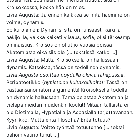
Kroisoksessa, koska hän on mies.
Livia Augusta: Ja ennen kaikkea se mitä haemme on
voima, dynamis.
Epikurolainen: Dynamis, sitä on runsaasti kaikilla
hakijoilla, vaikka kaiketi viisaus, sofia, olisi tärkeämpi
ominaisuus. Kroisos on ollut jo vuosia poissa
Akatemiasta eikä siis ole [… tekstissä katko …]
Livia Augusta: Mutta Kroisoksella on hallussaan
dynamis. Katsokaa, tässä on todellinen dynamis!
Livia Augusta osoittaa pöydällä olevia rahapussia
.
Peripateetikko (
hypistelee kultakolikoita
): Tässä on
vastaansanomaton argumentti! Kroisoksella todella
on dynamis hallussaan. Tämä pelastaa Akatemian ja
vieläpä meidän muidenkin koulut! Mitään tällaista ei
ole Diotimalla, Hypatialla ja Aspasialla tarjottavanaan.
Kyynikko: Mutta entä filosofia? Entä totuus?
Livia Augusta: Voitte työntää totuutenne [… teksti
pahoin vaurioitunut …]