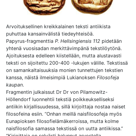
Arvoituksellinen kreikkalainen teksti antiikista
puhuttaa kansainvälistä tiedeyhteisöä.
Papyrus-fragmenttia
P. Hellsingiensis 112
pidetään
yhtenä vuosisadan merkittävimpänä tekstilöytönä.
Ajoituksesta edelleen kiistellään, mutta alustavasti
teksti on sijoitettu 200-400 -lukujen välille. Tekstissä
on samankaltaisuuksia monien tunnettujen tekstien
kanssa, näistä ilmeisimpiä Lukianoksen
Filosofeja
kaupan
.
Fragmentin julkaissut Dr Dr von Pilamowitz-
Höllendorf luonnehtii tekstiä poikkeukselliseksi
antiikin kirjallisuudessa, sillä kirjoittaja nostaa naiset
filosofeina esiin. “Onhan meillä naisfilosofeja myös
Eunapioksen filosofielämäkerroissa, mutta kolme
naisfilosofia samassa tekstissä on uutta antiikissa.”
“Kirjoittaja on selvästi halunnut arvostella