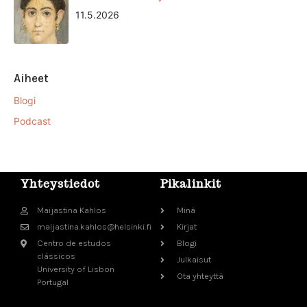
11.5.2026
Aiheet
Blogi
Podcast
Yhteystiedot
Pikalinkit
Maijastina Kahlos
Minä
maijastina.kahlos@helsinki.fi
Kirjat
Centro de estudos
Blogi
clássicos
Julkaisut
University of Lisbon
Ota yhteyttä
Portugal