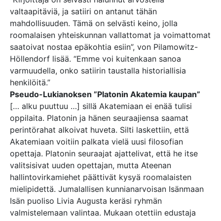
valtaapitäviä, ja satiiri on antanut tähän
mahdollisuuden. Tämä on selvästi keino, jolla
roomalaisen yhteiskunnan vallattomat ja voimattomat
saatoivat nostaa epäkohtia esiin”, von Pilamowitz-
Höllendorf lisää. “Emme voi kuitenkaan sanoa
varmuudella, onko satiirin taustalla historiallisia
henkilöitä.”
Pseudo-Lukianoksen ”Platonin Akatemia kaupan”
[… alku puuttuu …] sillä Akatemiaan ei enää tulisi
oppilaita. Platonin ja hänen seuraajiensa saamat
perintörahat alkoivat huveta. Silti laskettiin, että
Akatemiaan voitiin palkata vielä uusi filosofian
opettaja. Platonin seuraajat ajattelivat, että he itse
valitsisivat uuden opettajan, mutta Ateenan
hallintovirkamiehet päättivät kysyä roomalaisten
mielipidettä. Jumalallisen kunnianarvoisan Isänmaan
Isän puoliso Livia Augusta keräsi ryhmän
valmistelemaan valintaa. Mukaan otettiin edustaja