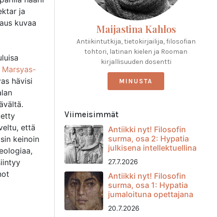
ktar ja
taus kuvaa
Maijastina Kahlos
Antiikintutkija, tietokirjailija, filosofian
tohtori, latinan kielen ja Rooman
luisa
kirjallisuuden dosentti
a
Marsyas-
yas hävisi
MINUSTA
alan
ävältä.
Viimeisimmät
tetty
veltu, että
Antiikki nyt! Filosofin
surma, osa 2: Hypatia
sin keinoin
julkisena intellektuellina
teologiaa,
iintyy
27.7.2026
not
Antiikki nyt! Filosofin
surma, osa 1: Hypatia
jumaloituna opettajana
20.7.2026