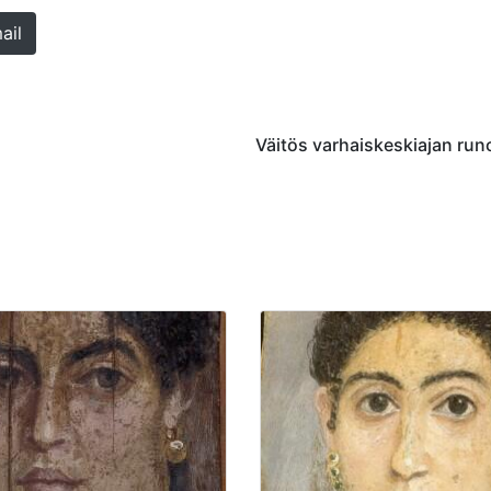
ail
Väitös varhaiskeskiajan run