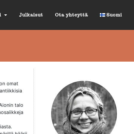
i
Julkaisut
Ota yhteyttä
Suomi
 on omat
antiikkisia
Aionin talo
mosaiikkeja
iasta.
rillä häärii