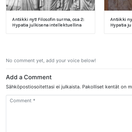
Antiikki nyt! Filosofin surma, osa 2:
Antiikki ny
Hypatia julkisena intellektuellina
Hypatia j
No comment yet, add your voice below!
Add a Comment
Sähköpostiosoitettasi ei julkaista.
Pakolliset kentät on 
C
o
m
m
e