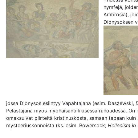
nymfejä, joide
Ambrosia), joi
Dionysoksen vo
jossa Dionysos esiintyy Vapahtajana (esim. Daszewski,
D
Pelastajana myös myöhäisantiikkisessa runoudessa. On m
omaksuivat piirteitä kristinuskosta, samaan tapaan kuin
mysteeriuskonnoista (ks. esim. Bowersock,
Hellenism in 