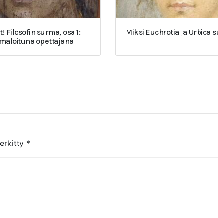
t! Filosofin surma, osa 1:
Miksi Euchrotia ja Urbica 
umaloituna opettajana
merkitty
*