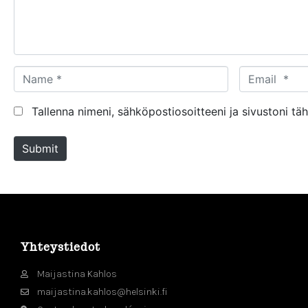
n
t
*
N
E
a
m
m
a
Tallenna nimeni, sähköpostiosoitteeni ja sivustoni 
e
i
*
l
Submit
*
Yhteystiedot
Maijastina Kahlos
maijastina.kahlos@helsinki.fi