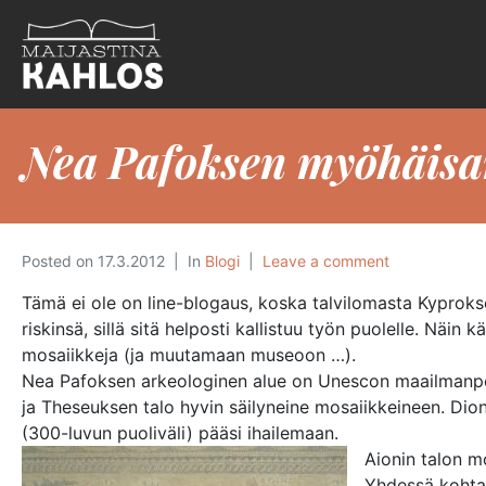
Nea Pafoksen myöhäisan
Posted on
17.3.2012
In
Blogi
Leave a comment
Tämä ei ole on line-blogaus, koska talvilomasta Kyproks
riskinsä, sillä sitä helposti kallistuu työn puolelle. Näi
mosaiikkeja (ja muutamaan museoon …).
Nea Pafoksen arkeologinen alue on Unescon maailmanperin
ja Theseuksen talo hyvin säilyneine mosaiikkeineen. Diony
(300-luvun puoliväli) pääsi ihailemaan.
Aionin talon m
Yhdessä kohtau