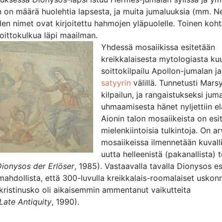
n on määrä huolehtia lapsesta, ja muita jumaluuksia (mm. Ne
den nimet ovat kirjoitettu hahmojen yläpuolelle. Toinen koh
ittokulkua läpi maailman.
Yhdessä mosaiikissa esitetään
kreikkalaisesta mytologiasta kuu
soittokilpailu Apollon-jumalan j
satyyrin
välillä. Tunnetusti Mars
kilpailun, ja rangaistukseksi jum
uhmaamisesta hänet nyljettiin el
Aionin talon mosaiikeista on esi
mielenkiintoisia tulkintoja. On ar
mosaiikeissa ilmennetään kuvalli
uutta helleenistä (pakanallista) 
ionysos der Erlöser
, 1985). Vastaavalla tavalla Dionysos es
ahdollista, että 300-luvulla kreikkalais-roomalaiset uskon
 kristinusko oli aikaisemmin ammentanut vaikutteita
Late Antiquity
, 1990).