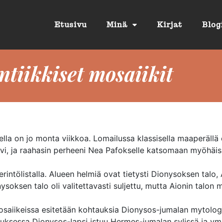
Etusivu
Minä
Kirjat
Blog
tiikkiset mosaiikit
ella on jo monta viikkoa. Lomailussa klassisella maaperällä
n kävi, ja raahasin perheeni Nea Pafokselle katsomaan myöhäis
tölistalla. Alueen helmiä ovat tietysti Dionysoksen talo, 
soksen talo oli valitettavasti suljettu, mutta Aionin talon 
osaiikeissa esitetään kohtauksia Dionysos-jumalan mytolog
ksessa Dionysos-lapsi istuu Hermes-jumalan sylissä ja ympä