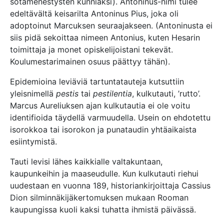
sotamenestysten kunniaksi). Antoninus-nimi tulee
edeltävältä keisarilta Antoninus Pius, joka oli
adoptoinut Marcuksen seuraajakseen. (Antoninusta ei
siis pidä sekoittaa nimeen Antonius, kuten Hesarin
toimittaja ja monet opiskelijoistani tekevät.
Koulumestarimainen osuus päättyy tähän).
Epidemioina leviäviä tartuntatauteja kutsuttiin
yleisnimellä
pestis
tai
pestilentia
, kulkutauti, ’rutto’.
Marcus Aureliuksen ajan kulkutautia ei ole voitu
identifioida täydellä varmuudella. Usein on ehdotettu
isorokkoa tai isorokon ja punataudin yhtäaikaista
esiintymistä.
Tauti levisi lähes kaikkialle valtakuntaan,
kaupunkeihin ja maaseudulle. Kun kulkutauti riehui
uudestaan en vuonna 189, historiankirjoittaja Cassius
Dion silminnäkijäkertomuksen mukaan Rooman
kaupungissa kuoli kaksi tuhatta ihmistä päivässä.