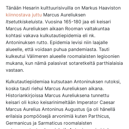
Tänään Hesarin kulttuurisivuilla on Markus Haaviston
kiinnostava juttu
Marcus Aureliuksen
Itsetutkiskeluista
. Vuosina 165-180 jaa eli keisari
Marcus Aureliuksen aikaan Rooman valtakuntaa
kohtasi vakava kulkutautiepidemia eli nk.
Antoninuksen rutto. Epidemia levisi niin laajalle
alueelle, että voidaan puhua pandemiasta. Tauti
kulkeutui Välimeren alueelle roomalaisten legioonien
mukana, kun nämä palasivat sotaretkeltä parthialaisia
vastaan.
Kulkutautiepidemiaa kutsutaan Antoninuksen rutoksi,
koska tauti riehui Marcus Aureliuksen aikana.
Historiankirjoissa Marcus Aureliuksena tunnettu
keisari oli koko keisarinimeltään Imperator Caesar
Marcus Aurelius Antoninus Augustus (ja oli hänellä
erilaisia pompöösejä arvonimiä kuten Parthicus,
Germanicus ja Sarmaticus roomalaisten