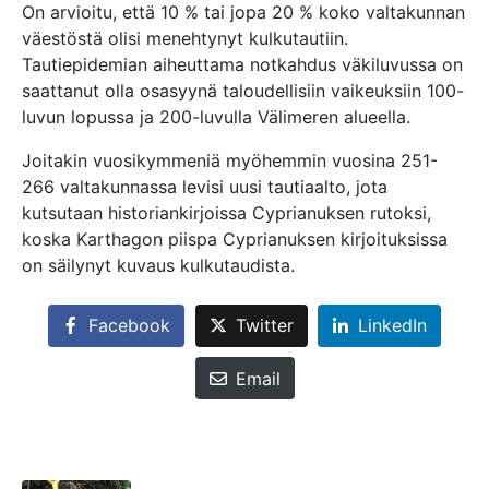
On arvioitu, että 10 % tai jopa 20 % koko valtakunnan
väestöstä olisi menehtynyt kulkutautiin.
Tautiepidemian aiheuttama notkahdus väkiluvussa on
saattanut olla osasyynä taloudellisiin vaikeuksiin 100-
luvun lopussa ja 200-luvulla Välimeren alueella.
Joitakin vuosikymmeniä myöhemmin vuosina 251-
266 valtakunnassa levisi uusi tautiaalto, jota
kutsutaan historiankirjoissa Cyprianuksen rutoksi,
koska Karthagon piispa Cyprianuksen kirjoituksissa
on säilynyt kuvaus kulkutaudista.
Facebook
Twitter
LinkedIn
Email