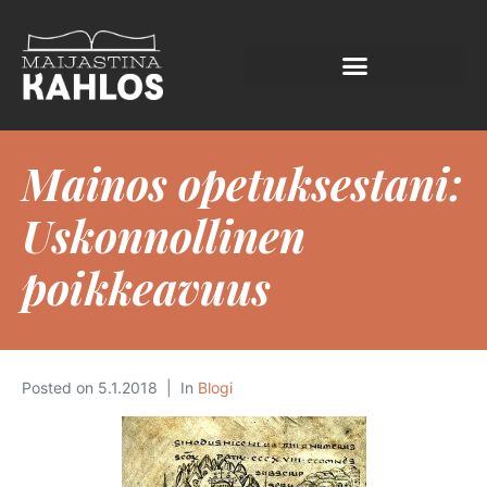
Mainos opetuksestani:
Uskonnollinen
poikkeavuus
Posted on
5.1.2018
In
Blogi