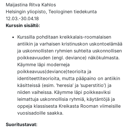
Maijastina Ritva Kahlos
Helsingin yliopisto, Teologinen tiedekunta
12.03.-30.04.18
Kurssin sisältö:
Kurssilla pohditaan kreikkalais-roomalaisen
antiikin ja varhaisen kristinuskon uskontoelämää
ja uskonnollisten ryhmien suhteita uskonnollisen
poikkeavuuden (engl. deviance) näkökulmasta.
Käymme läpi moderneja
poikkeavuus(deviance)teorioita ja
identiteettiteorioita, mutta pääpaino on antiikin
käsitteissä (esim. ’heresia’ ja ’superstitio’) ja
niiden vaiheissa. Käymme läpi poikkeaviksi
leimattuja uskonnollisia ryhmiä, käytäntöjä ja
oppeja klassisesta Kreikasta Rooman viimeisille
vuosisadoille saakka.
Suoritustavat: