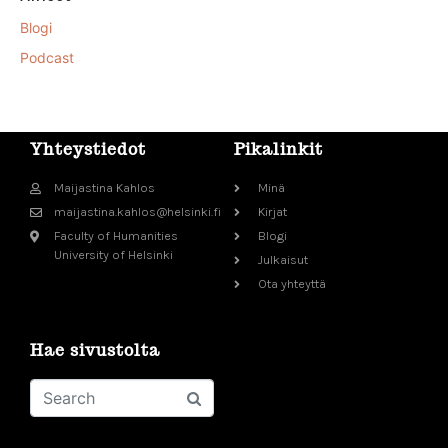
Blogi
Podcast
Yhteystiedot
Pikalinkit
Maijastina Kahlos
Minä
maijastina.kahlos@helsinki.fi
Kirjat
Faculty of Humanities
Blogi
University of Helsinki
Julkaisut
Ota yhteyttä
Hae sivustolta