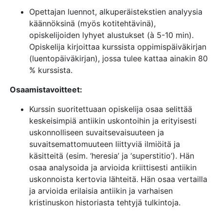
Opettajan luennot, alkuperäistekstien analyysia
käännöksinä (myös kotitehtävinä),
opiskelijoiden lyhyet alustukset (à 5-10 min).
Opiskelija kirjoittaa kurssista oppimispäiväkirjan
(luentopäiväkirjan), jossa tulee kattaa ainakin 80
% kurssista.
Osaamistavoitteet:
Kurssin suoritettuaan opiskelija osaa selittää
keskeisimpiä antiikin uskontoihin ja erityisesti
uskonnolliseen suvaitsevaisuuteen ja
suvaitsemattomuuteen liittyviä ilmiöitä ja
käsitteitä (esim. ‘heresia’ ja ‘superstitio’). Hän
osaa analysoida ja arvioida kriittisesti antiikin
uskonnoista kertovia lähteitä. Hän osaa vertailla
ja arvioida erilaisia antiikin ja varhaisen
kristinuskon historiasta tehtyjä tulkintoja.