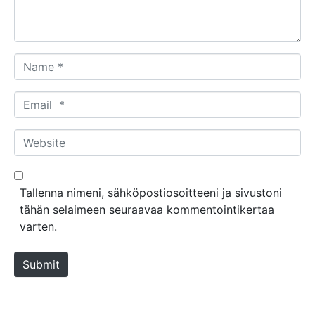
t
*
N
a
m
E
e
m
*
a
W
i
e
l
b
*
s
Tallenna nimeni, sähköpostiosoitteeni ja sivustoni
i
tähän selaimeen seuraavaa kommentointikertaa
t
varten.
e
Submit