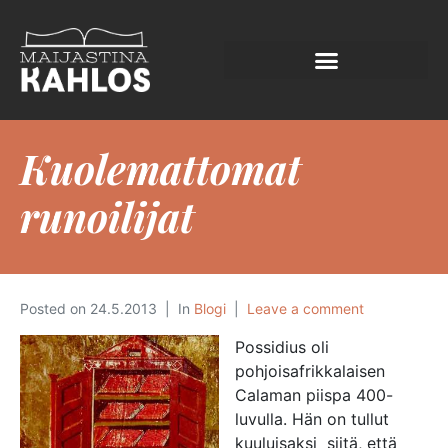
Kuolemattomat
runoilijat
Posted on
24.5.2013
In
Blogi
Leave a comment
Possidius oli
pohjoisafrikkalaisen
Calaman piispa 400-
luvulla. Hän on tullut
kuuluisaksi siitä, että