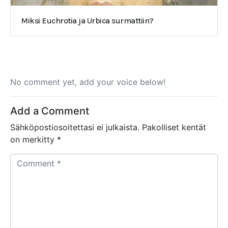
Miksi Euchrotia ja Urbica surmattiin?
No comment yet, add your voice below!
Add a Comment
Sähköpostiosoitettasi ei julkaista.
Pakolliset kentät
on merkitty
*
C
o
m
m
e
n