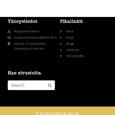
Yhteystiedot
Pikalinkit
Maijastina Kahlos
Minä
maijastina.kahlos@helsinki.fi
Kirjat
Faculty of Humanities
Blogi
University of Helsinki
Julkaisut
Ota yhteyttä
Hae sivustolta
© MAIJASTINA KAHLOS