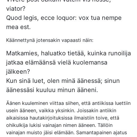
viator?
Quod legis, ecce loquor: vox tua nempe
mea est.
Käännettynä jotensakin vapaasti näin:
Matkamies, haluatko tietää, kuinka runoilija
jatkaa elämäänsä vielä kuolemansa
jälkeen?
Kun sinä luet, olen minä äänessä; sinun
äänessäsi kuuluu minun ääneni.
Äänen kuuleminen viittaa siihen, että antiikissa luettiin
usein ääneen, vaikka yksinkin. Joissakin antiikin
aikaisissa hautakirjoituksissa ilmaistiin toive, että
ohikulkija lukisi vainajan nimen ääneen. Tällöin
vainajan muisto jäisi elämään. Samantapainen ajatus