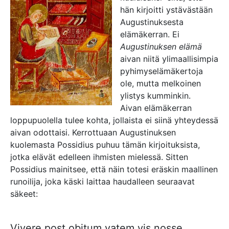
hän kirjoitti ystävästään
Augustinuksesta
elämäkerran. Ei
Augustinuksen elämä
aivan niitä ylimaallisimpia
pyhimyselämäkertoja
ole, mutta melkoinen
ylistys kumminkin.
Aivan elämäkerran
loppupuolella tulee kohta, jollaista ei siinä yhteydessä
aivan odottaisi. Kerrottuaan Augustinuksen
kuolemasta Possidius puhuu tämän kirjoituksista,
jotka elävät edelleen ihmisten mielessä. Sitten
Possidius mainitsee, että näin totesi eräskin maallinen
runoilija, joka käski laittaa haudalleen seuraavat
säkeet:
Vivere post obitum vatem vis nosse,