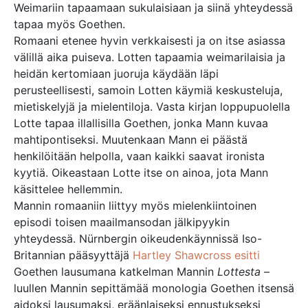
Weimariin tapaamaan sukulaisiaan ja siinä yhteydessä
tapaa myös Goethen.
Romaani etenee hyvin verkkaisesti ja on itse asiassa
välillä aika puiseva. Lotten tapaamia weimarilaisia ja
heidän kertomiaan juoruja käydään läpi
perusteellisesti, samoin Lotten käymiä keskusteluja,
mietiskelyjä ja mielentiloja. Vasta kirjan loppupuolella
Lotte tapaa illallisilla Goethen, jonka Mann kuvaa
mahtipontiseksi. Muutenkaan Mann ei päästä
henkilöitään helpolla, vaan kaikki saavat ironista
kyytiä. Oikeastaan Lotte itse on ainoa, jota Mann
käsittelee hellemmin.
Mannin romaaniin liittyy myös mielenkiintoinen
episodi toisen maailmansodan jälkipyykin
yhteydessä. Nürnbergin oikeudenkäynnissä Iso-
Britannian pääsyyttäjä
Hartley Shawcross esitti
Goethen lausumana katkelman Mannin
Lottesta
–
luullen Mannin sepittämää monologia Goethen itsensä
aidoksi lausumaksi, eräänlaiseksi ennustukseksi