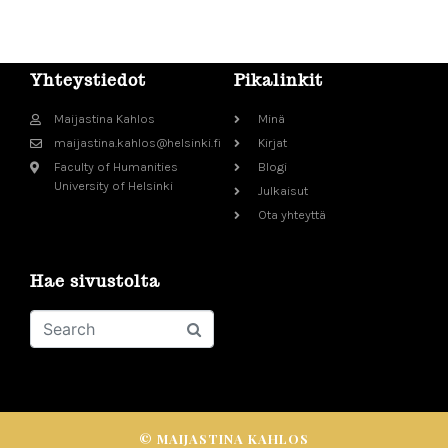
Yhteystiedot
Pikalinkit
Maijastina Kahlos
Minä
maijastina.kahlos@helsinki.fi
Kirjat
Faculty of Humanities
Blogi
University of Helsinki
Julkaisut
Ota yhteyttä
Hae sivustolta
© MAIJASTINA KAHLOS