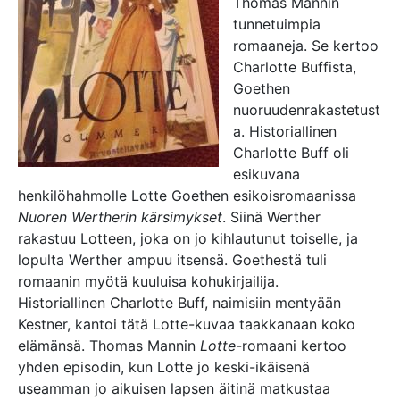
Thomas Mannin
tunnetuimpia
romaaneja. Se kertoo
Charlotte Buffista,
Goethen
nuoruudenrakastetust
a. Historiallinen
Charlotte Buff oli
esikuvana
henkilöhahmolle Lotte Goethen esikoisromaanissa
Nuoren Wertherin kärsimykset
. Siinä Werther
rakastuu Lotteen, joka on jo kihlautunut toiselle, ja
lopulta Werther ampuu itsensä. Goethestä tuli
romaanin myötä kuuluisa kohukirjailija.
Historiallinen Charlotte Buff, naimisiin mentyään
Kestner, kantoi tätä Lotte-kuvaa taakkanaan koko
elämänsä. Thomas Mannin
Lotte
-romaani kertoo
yhden episodin, kun Lotte jo keski-ikäisenä
useamman jo aikuisen lapsen äitinä matkustaa