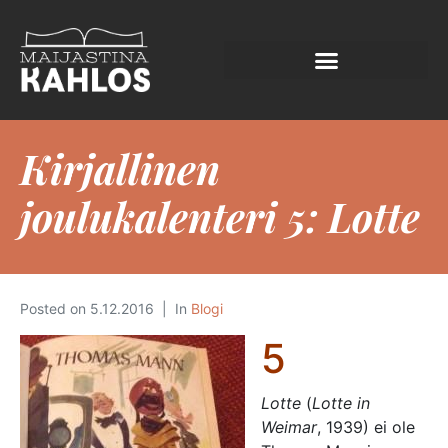
Kirjallinen
joulukalenteri 5: Lotte
Posted on
5.12.2016
In
Blogi
5
Lotte
(
Lotte in
Weimar
, 1939) ei ole