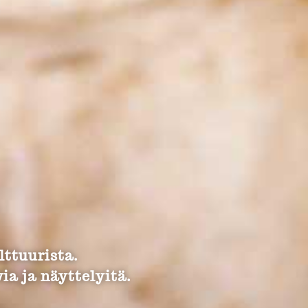
lttuurista.
ia ja näyttelyitä.