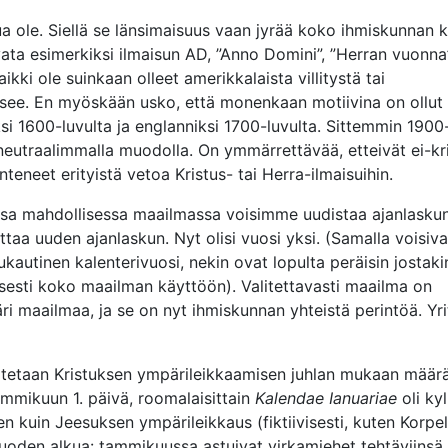
a ole. Siellä se länsimaisuus vaan jyrää koko ihmiskunnan ki
vata esimerkiksi ilmaisun AD, ”Anno Domini”, ”Herran vuonna”
aikki ole suinkaan olleet amerikkalaista villitystä tai
see. En myöskään usko, että monenkaan motiivina on ollut p
ksi 1600-luvulta ja englanniksi 1700-luvulta. Sittemmin 1900-
n neutraalimmalla muodolla. On ymmärrettävää, etteivät ei-kris
nteneet erityistä vetoa Kristus- tai Herra-ilmaisuihin.
ssa mahdollisessa maailmassa voisimme uudistaa ajanlaskun 
taa uuden ajanlaskun. Nyt olisi vuosi yksi. (Samalla voisiv
kautinen kalenterivuosi, nekin ovat lopulta peräisin jostaki
stisesti koko maailman käyttöön). Valitettavasti maailma on
i maailmaa, ja se on nyt ihmiskunnan yhteistä perintöä. Yr
oudatetaan Kristuksen ympärileikkaamisen juhlan mukaan mää
mmikuun 1. päivä, roomalaisittain
Kalendae Ianuariae
oli kyl
en kuin Jeesuksen ympärileikkaus (fiktiivisesti, kuten Korpe
uoden alkua: tammikuussa astuivat virkamiehet tehtäviinsä,