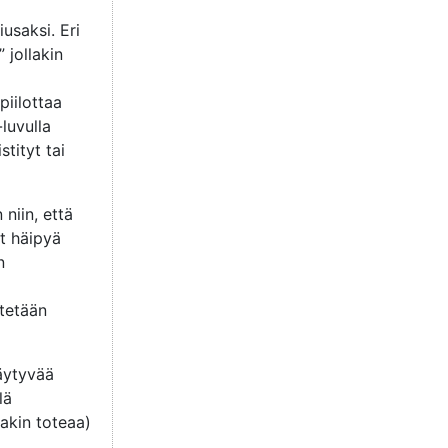
usaksi. Eri
 jollakin
iilottaa
luvulla
tityt tai
niin, että
at häipyä
n
itetään
räytyvää
lä
lakin toteaa)