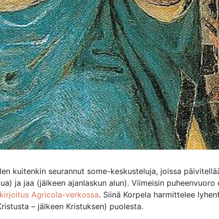
 Olen kuitenkin seurannut some-keskusteluja, joissa päivitellä
ua) ja jaa (jälkeen ajanlaskun alun). Viimeisin puheenvuoro 
kirjoitus Agricola-verkossa
. Siinä Korpela harmittelee lyhent
Kristusta – jälkeen Kristuksen) puolesta.