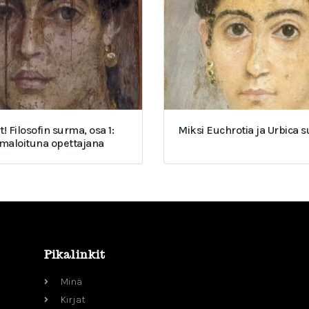
t! Filosofin surma, osa 1:
Miksi Euchrotia ja Urbica 
umaloituna opettajana
Pikalinkit
Minä
Kirjat