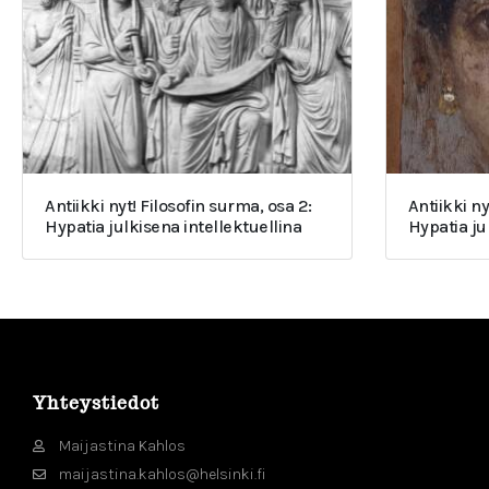
Antiikki nyt! Filosofin surma, osa 2:
Antiikki ny
Hypatia julkisena intellektuellina
Hypatia j
Yhteystiedot
Maijastina Kahlos
maijastina.kahlos@helsinki.fi