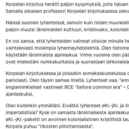
Korpelan kirjoitus herätti paljon kysymyksiä, joita halua
Samalla oikaisen professori Korpelan kirjoituksessa olev
Näissä suomen lyhenteissä, samoin kuin niiden muunkielisi
paljon muuta: länsimaiden kulttuuri, kristinusko, koloniali
En voi sanoa, että lyhenteiden valinnat olisivat minulle h
vaihtelevasti molempia lyhenneyhdistelmiä. Olen tietoin
käytetään länsimaista ajanlaskua. Viime vuosina olen pää
ovat mielestäni nurkkakuntaisia ja suorastaan lahkolaisia j
Korpelan kirjoituksessa ja joissakin somekeskusteluissa o
painolasti. Olen täysin samaa mieltä. Lyhenteet eaa. ”enne
englanninkieliset vastineet BCE ”before common era” – 
ajanlaskuksi.
Olen kuitenkin ymmälläni. Eivätkö lyhenteet eKr.-jKr. ja ilm
imperialistisia? Kyse on samasta länsimaisesta ajanlasku
eKr.-jKr.-paketti on avoimen kolonialistinen kristillistä 
Korpela puhuu ”rikosten piilottamisesta”.