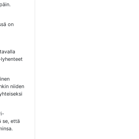
päin.
ssä on
tavalla
-lyhenteet
tinen
nkin niiden
yhteiseksi
i-
 se, että
minsa.