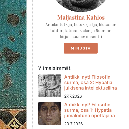
Maijastina Kahlos
Antiikintutkija, tietokirjailija, filosofian
tohtori, latinan kielen ja Rooman
kirjallisuuden dosentti
MINUSTA
Viimeisimmät
Antiikki nyt! Filosofin
surma, osa 2: Hypatia
julkisena intellektuellina
27.7.2026
Antiikki nyt! Filosofin
surma, osa 1: Hypatia
jumaloituna opettajana
20.7.2026