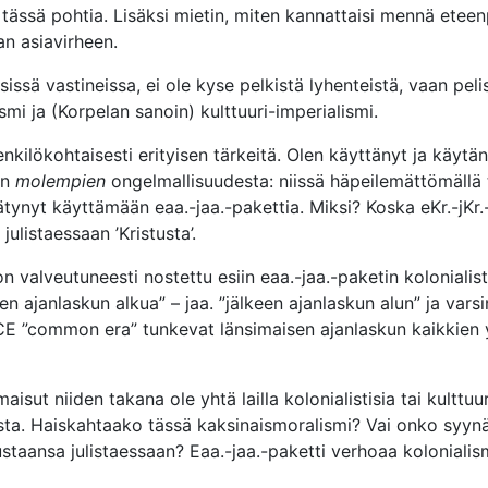
n tässä pohtia. Lisäksi mietin, miten kannattaisi mennä eteen
an asiavirheen.
ssä vastineissa, ei ole kyse pelkistä lyhenteistä, vaan peli
smi ja (Korpelan sanoin) kulttuuri-imperialismi.
enkilökohtaisesti erityisen tärkeitä. Olen käyttänyt ja käytän
en
molempien
ongelmallisuudesta: niissä häpeilemättömällä 
tynyt käyttämään eaa.-jaa.-pakettia. Miksi? Koska eKr.-jKr.
ulistaessaan ’Kristusta’.
n valveutuneesti nostettu esiin eaa.-jaa.-paketin kolonialis
n ajanlaskun alkua” – jaa. ”jälkeen ajanlaskun alun” ja varsi
CE ”common era” tunkevat länsimaisen ajanlaskun kaikkien 
aisut niiden takana ole yhtä lailla kolonialistisia tai kulttuur
sta. Haiskahtaako tässä kaksinaismoralismi? Vai onko syynä
taustaansa julistaessaan? Eaa.-jaa.-paketti verhoaa kolonialis