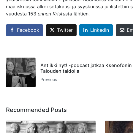
maaliskuussa alkoi sotakausi ja syyskuussa juhlistettiin
vuodesta 153
ennen Kristusta
lähtien.
Facebook
Twitter
LinkedIn
Em
Antiikki nyt! -podcast jatkaa Ksenofonin
Talouden taidolla
Previous
Recommended Posts