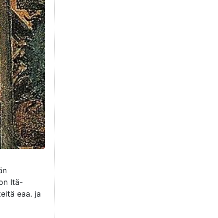
än
on Itä-
eitä eaa. ja