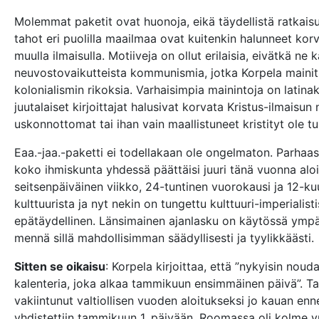
Molemmat paketit ovat huonoja, eikä täydellistä ratkaisu
tahot eri puolilla maailmaa ovat kuitenkin halunneet kor
muulla ilmaisulla. Motiiveja on ollut erilaisia, eivätkä ne k
neuvostovaikutteista kommunismia, jotka Korpela mainit
kolonialismin rikoksia. Varhaisimpia mainintoja on latina
juutalaiset kirjoittajat halusivat korvata Kristus-ilmaisu
uskonnottomat tai ihan vain maallistuneet kristityt ole tu
Eaa.-jaa.-paketti ei todellakaan ole ongelmaton. Parhaa
koko ihmiskunta yhdessä päättäisi juuri tänä vuonna aloit
seitsenpäiväinen viikko, 24-tuntinen vuorokausi ja 12-kuu
kulttuurista ja nyt nekin on tungettu kulttuuri-imperiali
epätäydellinen. Länsimainen ajanlasku on käytössä ympär
mennä sillä mahdollisimman säädyllisesti ja tyylikkäästi.
Sitten se oikaisu
: Korpela kirjoittaa, että ”nykyisin n
kalenteria, joka alkaa tammikuun ensimmäinen päivä”. Ta
vakiintunut valtiollisen vuoden aloitukseksi jo kauan enn
yhdistettiin tammikuun 1. päivään. Roomassa oli kolme v